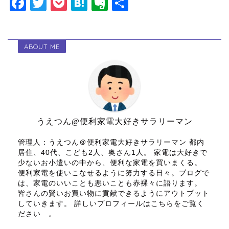
F
T
P
H
E
共
a
wi
o
at
v
有
c
tt
c
e
er
ABOUT ME
e
er
k
n
n
b
et
a
ot
o
e
o
k
うえつん@便利家電大好きサラリーマン
管理人：うえつん＠便利家電大好きサラリーマン 都内
居住、40代、こども2人、奥さん1人。 家電は大好きで
少ないお小遣いの中から、便利な家電を買いまくる。
便利家電を使いこなせるように努力する日々。ブログで
は、家電のいいことも悪いことも赤裸々に語ります。
皆さんの賢いお買い物に貢献できるようにアウトプット
していきます。 詳しいプロフィールはこちらをご覧く
ださい 。