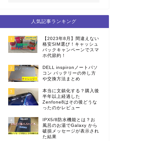
人気記事ランキング
【2023年8月】間違えない
1
格安SIM選び！キャッシュ
バックキャンペーンでスマ
ホ代節約！
DELL inspironノートパソ
2
コン バッテリーの外し方
や交換方法まとめ
本当に文鎮化する？購入後
3
半年以上経過した
Zenfone8はその後どうな
ったのかレビュー
IPX5/8防水機能とは？お
4
風呂のお湯でGalaxy から
破損メッセージが表示され
た結果