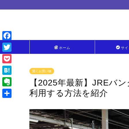
F
ホーム
サイ
a
T
c
w
P
賢くお買い物
e
i
o
H
【2025年最新】JRE
b
t
c
a
利用する方法を紹介
o
E
t
k
t
o
v
e
共
e
e
k
e
r
有
t
n
r
a
n