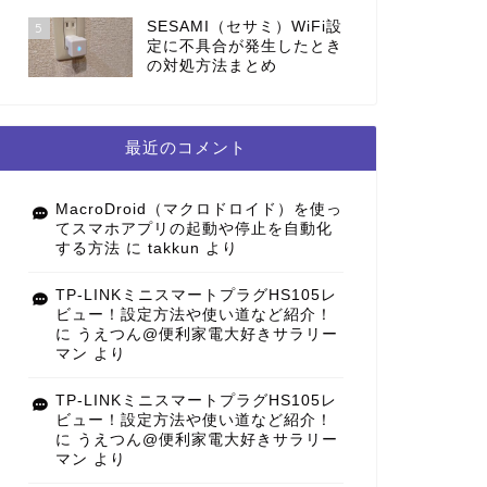
SESAMI（セサミ）WiFi設
5
定に不具合が発生したとき
の対処方法まとめ
最近のコメント
MacroDroid（マクロドロイド）を使っ
てスマホアプリの起動や停止を自動化
する方法
に
takkun
より
TP-LINKミニスマートプラグHS105レ
ビュー！設定方法や使い道など紹介！
に
うえつん@便利家電大好きサラリー
マン
より
TP-LINKミニスマートプラグHS105レ
ビュー！設定方法や使い道など紹介！
に
うえつん@便利家電大好きサラリー
マン
より