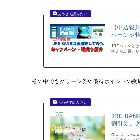
【申込殺到
ペーンや
JREバンクと
特典が話題とな
その中でもグリーン券や優待ポイントの受
JRE B
割引券、グ
今日は、JRE
行口座やクレジ