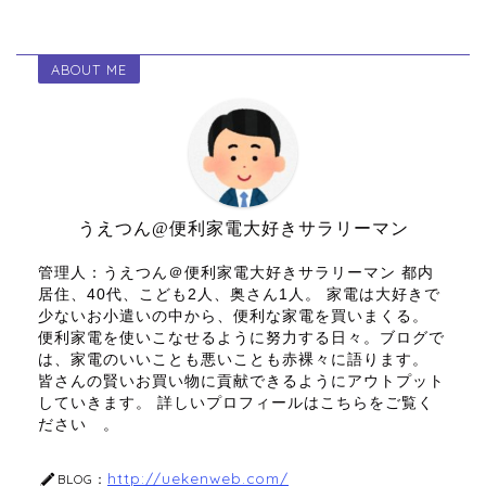
a
wi
o
at
v
有
c
tt
c
e
er
ABOUT ME
e
er
k
n
n
b
et
a
ot
o
e
o
k
うえつん@便利家電大好きサラリーマン
管理人：うえつん＠便利家電大好きサラリーマン 都内
居住、40代、こども2人、奥さん1人。 家電は大好きで
少ないお小遣いの中から、便利な家電を買いまくる。
便利家電を使いこなせるように努力する日々。ブログで
は、家電のいいことも悪いことも赤裸々に語ります。
皆さんの賢いお買い物に貢献できるようにアウトプット
していきます。 詳しいプロフィールはこちらをご覧く
ださい 。
http://uekenweb.com/
BLOG：