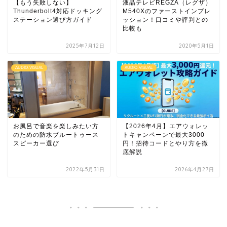
【もう失敗しない】
液晶テレビREGZA（レグザ）
Thunderbolt4対応ドッキング
M540Xのファーストインプレ
ステーション選び方ガイド
ッション！口コミや評判との
比較も
2025年7月12日
2020年5月1日
AUDIO-VISUAL
AUDIO-VISUAL
お風呂で音楽を楽しみたい方
【2026年4月】エアウォレッ
のための防水ブルートゥース
トキャンペーンで最大3000
スピーカー選び
円！招待コードとやり方を徹
底解説
2022年5月31日
2026年4月27日