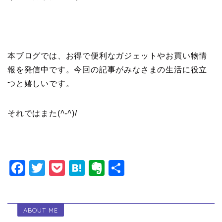
本ブログでは、お得で便利なガジェットやお買い物情
報を発信中です。今回の記事がみなさまの生活に役立
つと嬉しいです。
それではまた(
^-^
)/
F
T
P
H
E
共
a
wi
o
at
v
有
c
tt
c
e
er
ABOUT ME
e
er
k
n
n