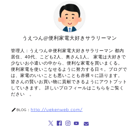
b
et
a
ot
o
e
o
k
うえつん@便利家電大好きサラリーマン
管理人：うえつん＠便利家電大好きサラリーマン 都内
居住、40代、こども2人、奥さん1人。 家電は大好きで
少ないお小遣いの中から、便利な家電を買いまくる。
便利家電を使いこなせるように努力する日々。ブログで
は、家電のいいことも悪いことも赤裸々に語ります。
皆さんの賢いお買い物に貢献できるようにアウトプット
していきます。 詳しいプロフィールはこちらをご覧く
ださい 。
http://uekenweb.com/
BLOG：