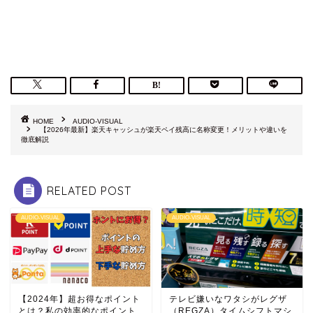
HOME
AUDIO-VISUAL
【2026年最新】楽天キャッシュが楽天ペイ残高に名称変更！メリットや違いを
徹底解説
RELATED POST
AUDIO-VISUAL
AUDIO-VISUAL
【2024年】超お得なポイント
テレビ嫌いなワタシがレグザ
とは？私の効率的なポイント
（REGZA）タイムシフトマシ