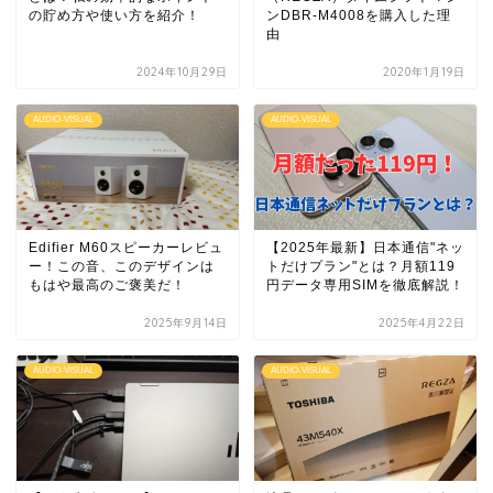
の貯め方や使い方を紹介！
ンDBR-M4008を購入した理
由
2024年10月29日
2020年1月19日
AUDIO-VISUAL
AUDIO-VISUAL
Edifier M60スピーカーレビュ
【2025年最新】日本通信"ネッ
ー！この音、このデザインは
トだけプラン"とは？月額119
もはや最高のご褒美だ！
円データ専用SIMを徹底解説！
2025年9月14日
2025年4月22日
AUDIO-VISUAL
AUDIO-VISUAL