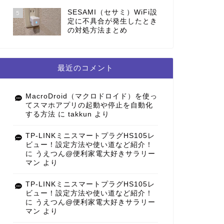
SESAMI（セサミ）WiFi設
5
定に不具合が発生したとき
の対処方法まとめ
最近のコメント
MacroDroid（マクロドロイド）を使っ
てスマホアプリの起動や停止を自動化
する方法
に
takkun
より
TP-LINKミニスマートプラグHS105レ
ビュー！設定方法や使い道など紹介！
に
うえつん@便利家電大好きサラリー
マン
より
TP-LINKミニスマートプラグHS105レ
ビュー！設定方法や使い道など紹介！
に
うえつん@便利家電大好きサラリー
マン
より