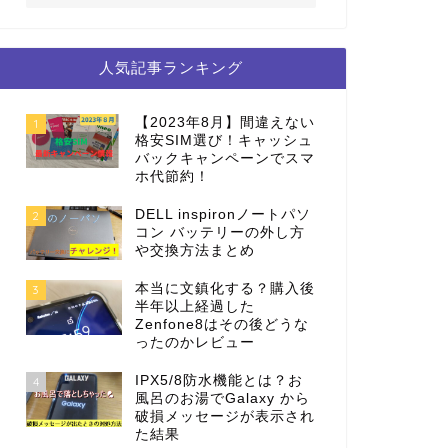
人気記事ランキング
【2023年8月】間違えない
1
格安SIM選び！キャッシュ
バックキャンペーンでスマ
ホ代節約！
DELL inspironノートパソ
2
コン バッテリーの外し方
や交換方法まとめ
本当に文鎮化する？購入後
3
半年以上経過した
Zenfone8はその後どうな
ったのかレビュー
IPX5/8防水機能とは？お
4
風呂のお湯でGalaxy から
破損メッセージが表示され
た結果