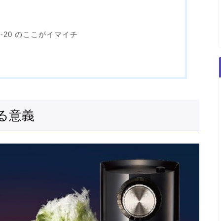
-20 のここがイマイチ
る意義