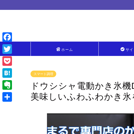
F
ホーム
サイ
a
T
c
w
P
スマート調理
e
i
o
H
ドウシシャ電動かき氷機D
b
t
c
a
美味しいふわふわかき氷
o
E
t
k
t
o
v
e
共
e
e
k
e
r
有
t
n
r
a
n