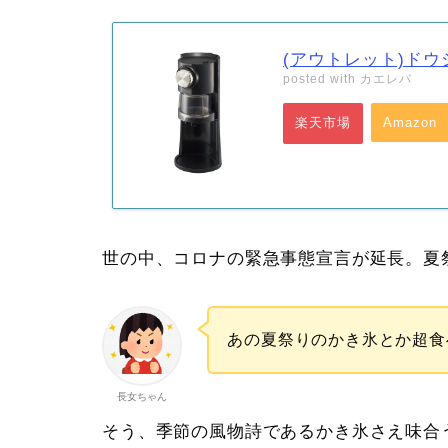
(アウトレット)ドウシ
posted with
カエレバ
楽天市場
Amazon
世の中、コロナの緊急事態宣言が延長。夏
あの夏祭りのかき氷とか超食
長女ちゃん
そう、季節の風物詩であるかき氷さえ味合