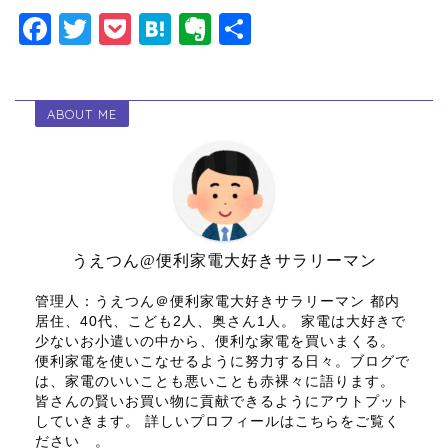
F
T
P
H
E
共
a
wi
o
at
v
有
c
tt
c
e
er
ABOUT ME
e
er
k
n
n
b
et
a
ot
o
e
o
k
うえつん@便利家電大好きサラリーマン
管理人：うえつん＠便利家電大好きサラリーマン 都内
居住、40代、こども2人、奥さん1人。 家電は大好きで
少ないお小遣いの中から、便利な家電を買いまくる。
便利家電を使いこなせるように努力する日々。ブログで
は、家電のいいことも悪いことも赤裸々に語ります。
皆さんの賢いお買い物に貢献できるようにアウトプット
していきます。 詳しいプロフィールはこちらをご覧く
ださい 。