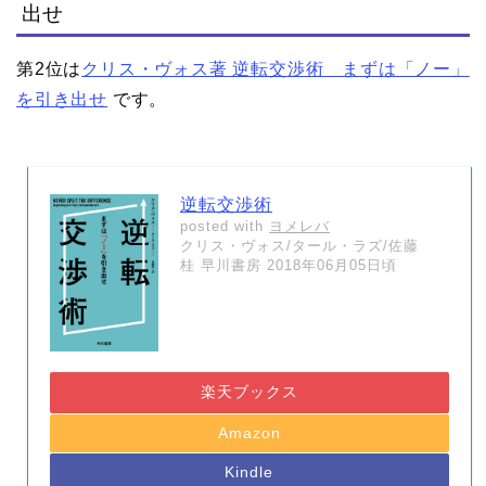
出せ
第2位は
クリス・ヴォス著 逆転交渉術 まずは「ノー」
を引き出せ
です。
逆転交渉術
posted with
ヨメレバ
クリス・ヴォス/タール・ラズ/佐藤
桂 早川書房 2018年06月05日頃
楽天ブックス
Amazon
Kindle