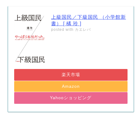
上級国民／下級国民 （小学館新
書） [ 橘 玲 ]
posted with
カエレバ
楽天市場
Amazon
Yahooショッピング