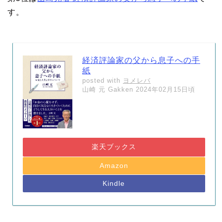
す。
経済評論家の父から息子への手
紙
posted with
ヨメレバ
山崎 元 Gakken 2024年02月15日頃
楽天ブックス
Amazon
Kindle