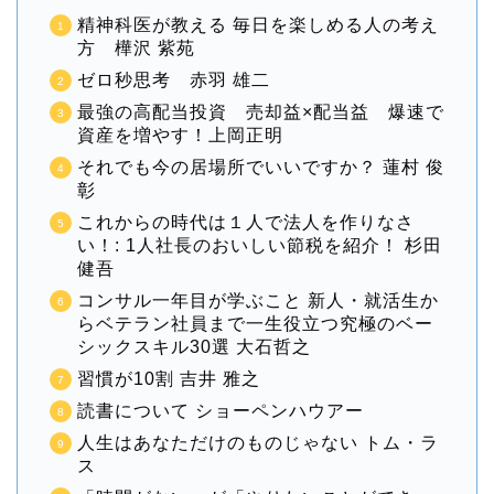
精神科医が教える 毎日を楽しめる人の考え
方 樺沢 紫苑
ゼロ秒思考 赤羽 雄二
最強の高配当投資 売却益×配当益 爆速で
資産を増やす！上岡正明
それでも今の居場所でいいですか？ 蓮村 俊
彰
これからの時代は１人で法人を作りなさ
い！: 1人社長のおいしい節税を紹介！ 杉田
健吾
コンサル一年目が学ぶこと 新人・就活生か
らベテラン社員まで一生役立つ究極のベー
シックスキル30選 大石哲之
習慣が10割 吉井 雅之
読書について ショーペンハウアー
人生はあなただけのものじゃない トム・ラ
ス