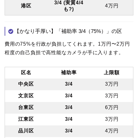
3/4 (実質4/4
港区
4万円
も?)
【かなり手厚い】「補助率 3/4（75%）」の区
費用の75%を行政が負担してくれます。1万円〜2万円
程度の自己負担で高性能なカメラが手に入ります。
区名
補助率
上限額
中央区
3/4
3万円
文京区
3/4
3万円
台東区
3/4
6万円
江東区
3/4
3万円
品川区
3/4
4万円