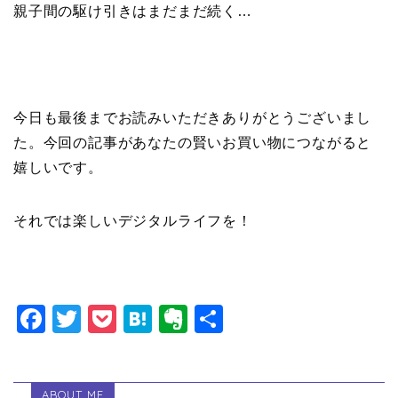
親子間の駆け引きはまだまだ続く…
今日も最後までお読みいただきありがとうございまし
た。今回の記事があなたの賢いお買い物につながると
嬉しいです。
それでは楽しいデジタルライフを！
F
T
P
H
E
共
a
wi
o
at
v
有
c
tt
c
e
er
ABOUT ME