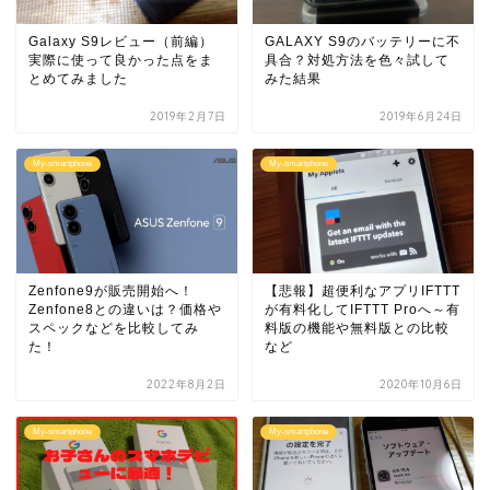
Galaxy S9レビュー（前編）
GALAXY S9のバッテリーに不
実際に使って良かった点をま
具合？対処方法を色々試して
とめてみました
みた結果
2019年2月7日
2019年6月24日
My-smartphone
My-smartphone
Zenfone9が販売開始へ！
【悲報】超便利なアプリIFTTT
Zenfone8との違いは？価格や
が有料化してIFTTT Proへ～有
スペックなどを比較してみ
料版の機能や無料版との比較
た！
など
2022年8月2日
2020年10月6日
My-smartphone
My-smartphone