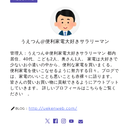
e
er
k
n
n
b
et
a
ot
o
e
o
k
うえつん@便利家電大好きサラリーマン
管理人：うえつん＠便利家電大好きサラリーマン 都内
居住、40代、こども2人、奥さん1人。 家電は大好きで
少ないお小遣いの中から、便利な家電を買いまくる。
便利家電を使いこなせるように努力する日々。ブログで
は、家電のいいことも悪いことも赤裸々に語ります。
皆さんの賢いお買い物に貢献できるようにアウトプット
していきます。 詳しいプロフィールはこちらをご覧く
ださい 。
http://uekenweb.com/
BLOG：