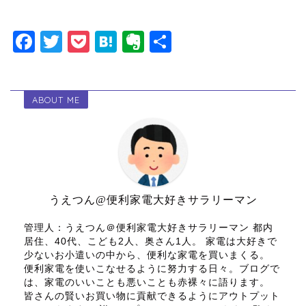
F
T
P
H
E
共
a
wi
o
at
v
有
c
tt
c
e
er
ABOUT ME
e
er
k
n
n
b
et
a
ot
o
e
o
k
うえつん@便利家電大好きサラリーマン
管理人：うえつん＠便利家電大好きサラリーマン 都内
居住、40代、こども2人、奥さん1人。 家電は大好きで
少ないお小遣いの中から、便利な家電を買いまくる。
便利家電を使いこなせるように努力する日々。ブログで
は、家電のいいことも悪いことも赤裸々に語ります。
皆さんの賢いお買い物に貢献できるようにアウトプット