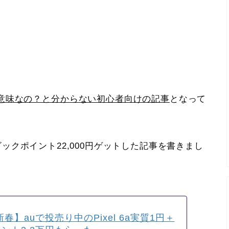
意味なの？と分からない初心者向けの記事
となって
円＋ビックポイント22,000円ゲットした記事を書きまし
新春】auで投売り中のPixel 6a実質1円＋