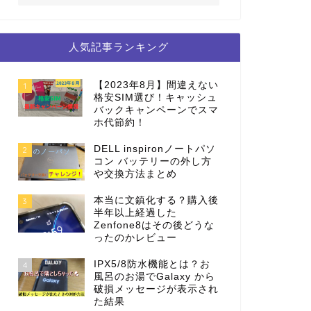
人気記事ランキング
【2023年8月】間違えない
1
格安SIM選び！キャッシュ
バックキャンペーンでスマ
ホ代節約！
DELL inspironノートパソ
2
コン バッテリーの外し方
や交換方法まとめ
本当に文鎮化する？購入後
3
半年以上経過した
Zenfone8はその後どうな
ったのかレビュー
IPX5/8防水機能とは？お
4
風呂のお湯でGalaxy から
破損メッセージが表示され
た結果