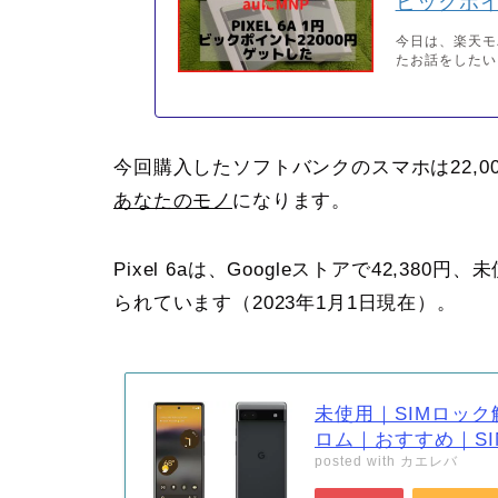
ビックポイ
今日は、楽天モ
たお話をしたいと思
今回購入したソフトバンクのスマホは22,00
あなたのモノ
になります。
Pixel 6aは、Googleストアで42,38
られています（2023年1月1日現在）。
未使用｜SIMロック解除
ロム｜おすすめ｜SI
posted with
カエレバ