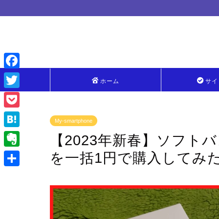
F
ホーム
サイ
a
T
c
w
P
My-smartphone
e
i
o
H
【2023年新春】ソフトバン
b
t
c
a
を一括1円で購入してみ
o
E
t
k
t
o
v
e
共
e
e
k
e
r
有
t
n
r
a
n