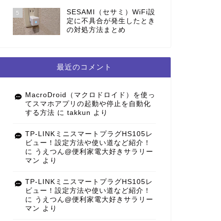
SESAMI（セサミ）WiFi設
5
定に不具合が発生したとき
の対処方法まとめ
最近のコメント
MacroDroid（マクロドロイド）を使っ
てスマホアプリの起動や停止を自動化
する方法
に
takkun
より
TP-LINKミニスマートプラグHS105レ
ビュー！設定方法や使い道など紹介！
に
うえつん@便利家電大好きサラリー
マン
より
TP-LINKミニスマートプラグHS105レ
ビュー！設定方法や使い道など紹介！
に
うえつん@便利家電大好きサラリー
マン
より