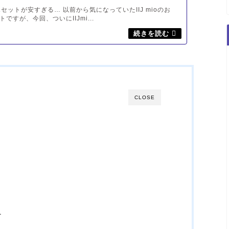
スマホセットが安すぎる… 以前から気になっていたIIJ mioのお
ですが、今回、ついにIIJmi...
CLOSE
1
ー