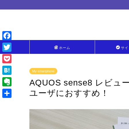
F
ホーム
サイ
a
T
c
w
P
My-smartphone
e
i
o
H
AQUOS sense8 
b
t
c
a
ユーザにおすすめ！
o
E
t
k
t
o
v
e
共
e
e
k
e
r
有
t
n
r
a
n