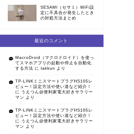
SESAMI（セサミ）WiFi設
5
定に不具合が発生したとき
の対処方法まとめ
最近のコメント
MacroDroid（マクロドロイド）を使っ
てスマホアプリの起動や停止を自動化
する方法
に
takkun
より
TP-LINKミニスマートプラグHS105レ
ビュー！設定方法や使い道など紹介！
に
うえつん@便利家電大好きサラリー
マン
より
TP-LINKミニスマートプラグHS105レ
ビュー！設定方法や使い道など紹介！
に
うえつん@便利家電大好きサラリー
マン
より