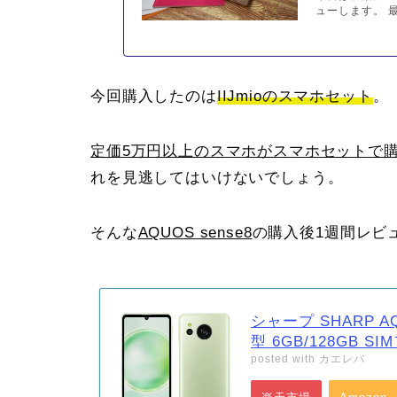
ューします。 
今回購入したのは
IIJmioのスマホセット
。
定価5万円以上のスマホがスマホセットで
れを見逃してはいけないでしょう。
そんな
AQUOS sense8
の購入後1週間レビ
シャープ SHARP AQ
型 6GB/128GB S
posted with
カエレバ