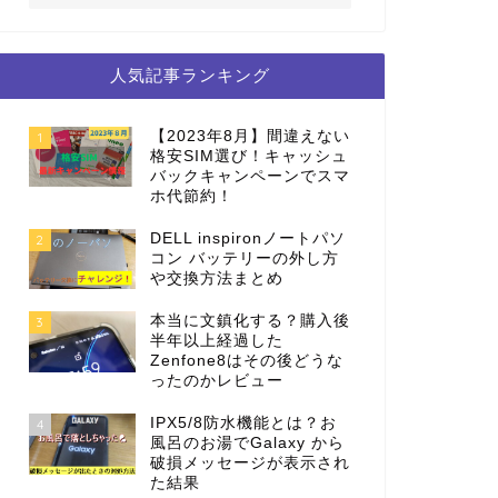
人気記事ランキング
【2023年8月】間違えない
1
格安SIM選び！キャッシュ
バックキャンペーンでスマ
ホ代節約！
DELL inspironノートパソ
2
コン バッテリーの外し方
や交換方法まとめ
本当に文鎮化する？購入後
3
半年以上経過した
Zenfone8はその後どうな
ったのかレビュー
IPX5/8防水機能とは？お
4
風呂のお湯でGalaxy から
破損メッセージが表示され
た結果