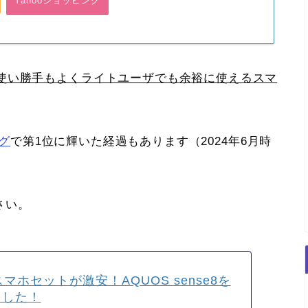
Yahooショッピング
使い勝手もよくライトユーザでも余裕に使えるスマ
グ
で第1位に輝いた経過もあります（2024年6月時
さい。
oのスマホセットが激安！AQUOS sense8を
ました！