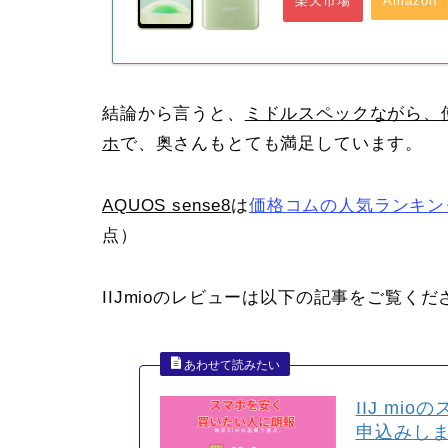
楽天市場
Amazon
結論から言うと、
ミドルスペックながら、
ホ
で、奥さんもとても満足しています。
AQUOS sense8
は
価格コムの人気ランキン
点）
IIJmioのレビューは以下の記事をご覧くだ
IIJ mi
申込みし