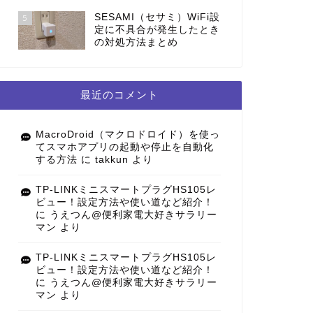
SESAMI（セサミ）WiFi設
5
定に不具合が発生したとき
の対処方法まとめ
最近のコメント
MacroDroid（マクロドロイド）を使っ
てスマホアプリの起動や停止を自動化
する方法
に
takkun
より
TP-LINKミニスマートプラグHS105レ
ビュー！設定方法や使い道など紹介！
に
うえつん@便利家電大好きサラリー
マン
より
TP-LINKミニスマートプラグHS105レ
ビュー！設定方法や使い道など紹介！
に
うえつん@便利家電大好きサラリー
マン
より