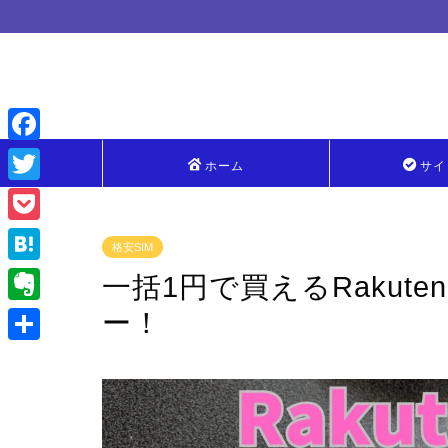
F
ホーム
サイ
a
T
c
w
P
格安SIM
e
i
o
H
一括1円で買えるRakuten Wi
b
t
c
a
ー！
o
E
t
k
t
o
v
e
共
e
e
k
e
r
有
t
n
r
a
n