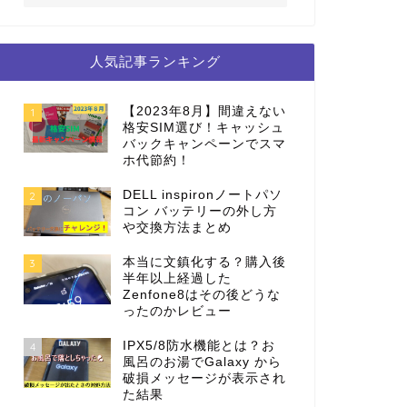
人気記事ランキング
【2023年8月】間違えない
1
格安SIM選び！キャッシュ
バックキャンペーンでスマ
ホ代節約！
DELL inspironノートパソ
2
コン バッテリーの外し方
や交換方法まとめ
本当に文鎮化する？購入後
3
半年以上経過した
Zenfone8はその後どうな
ったのかレビュー
IPX5/8防水機能とは？お
4
風呂のお湯でGalaxy から
破損メッセージが表示され
た結果