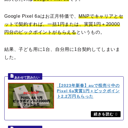
Google Pixel 6aはお正月特価で、
MNPでキャリアとセ
ットで契約すれば、一括1円または、実質1円＋20000
円分のビックポイントがもらえる
というもの。
結果、子ども用に1台、自分用に1台契約してしまいま
した。
【2023年新春】auで投売り中の
Pixel 6a実質1円＋ビックポイン
ト2.2万円もらった