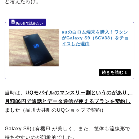
と考えたわけ。
auの白ロム端末を購入！ワタシ
がGalaxy S9（SCV38）をチョ
イスした理由
当時は、
UQモバイルのマンスリー割というのがあり、
月額86円で通話とデータ通信が使えるプランを契約し
ました
（品川大井町のUQショップで契約）
Galaxy S9は有機ELが美しく、また、筐体も流線形で
持ちやすいのが印象的でした。